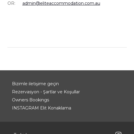
OR:
admin@eliteaccommodation.com.au
Bizimle iletişime geçin
Rezervasyon - Şartlar ve Koşullar
Owners Bookings
INSTAGRAM Elit Konaklama