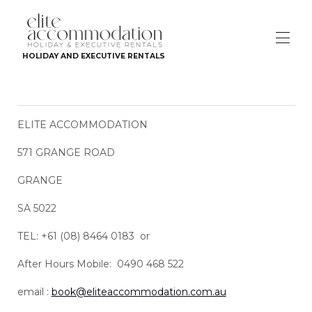
HOLIDAY AND EXECUTIVE RENTALS
Ev
Adelaide Şehri ve İç Bölgeleri
▾
ELITE ACCOMMODATION
Glenelg'den Batı Plajı'na
▾
Henley Plajı'ndan Semafor'a
▾
571 GRANGE ROAD
LIST YOUR PROPERTY
GRANGE
Contact
Terms and Conditions
SA 5022
Görüşler
TEL: +61 (08) 8464 0183 or
After Hours Mobile: 0490 468 522
email :
book@eliteaccommodation.com.au